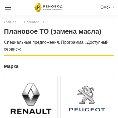
Омск
Главная
Плановое ТО
ЗАПИСЬ НА СЕРВИС
Плановое ТО (замена масла)
Специальные предложения. Программа «Доступный
СЕРВИСНАЯ КНИГА ОНЛАЙН
сервис»:
RENAULT
PEUGEOT
CITROEN
LADA
NISSAN
Марка