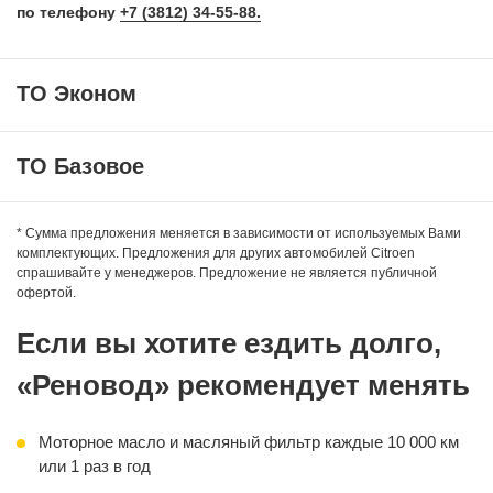
по телефону
+7 (3812) 34-55-88.
ТО Эконом
ТО Базовое
Оригинальное синтетическое моторное масло:
— FUCHS TITAN Formula LCV
* Сумма предложения меняется в зависимости от используемых Вами
комплектующих. Предложения для других автомобилей Citroen
— ROSNEFT Magnum Ultratec
спрашивайте у менеджеров. Предложение не является публичной
— Total Quartz 9000
Оригинальное синтетическое моторное масло:
офертой.
— FUCHS TITAN Formula LCV
Фильтр масляный
— ROSNEFT Magnum Ultratec
Если вы хотите ездить долго,
Работа по замене
— Total Quartz 9000
«Реновод» рекомендует менять
Фильтр масляный
Фильтр воздушный
Моторное масло и масляный фильтр каждые 10 000 км
Свечи зажигания
или 1 раз в год