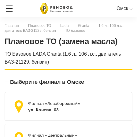
Омск
Главная
Плановое ТО
Lada
Granta
1.6 л., 106 л.с.,
двигатель ВАЗ-21129, бензин
ТО Базовое
ЗАПИСЬ НА СЕРВИС
Плановое ТО (замена масла)
СЕРВИСНАЯ КНИГА ОНЛАЙН
ТО Базовое LADA Granta (1.6 л., 106 л.с., двигатель
ВАЗ-21129, бензин)
RENAULT
PEUGEOT
CITROEN
LADA
NISSAN
Выберите филиал в Омске
Филиал «Левобережный»
ул. Конева, 63
Филиал «Центральный»