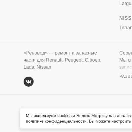
Largu
NIS
Terra
«Реновод» — ремонт и запасные
Серви
части для Renault, Peugeot, Citroen,
Мы сп
Lada, Nissan
запис
вопро
Вся тек
© «Реновод» 2008-2026
авторск
Мы используем cookies и Яндекс Метрику для анализ
обязате
политике конфиденциальности. Вы можете настроить и