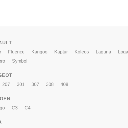
AULT
r
Fluence
Kangoo
Kaptur
Koleos
Laguna
Log
ero
Symbol
GEOT
207
301
307
308
408
ROEN
ngo
C3
C4
A