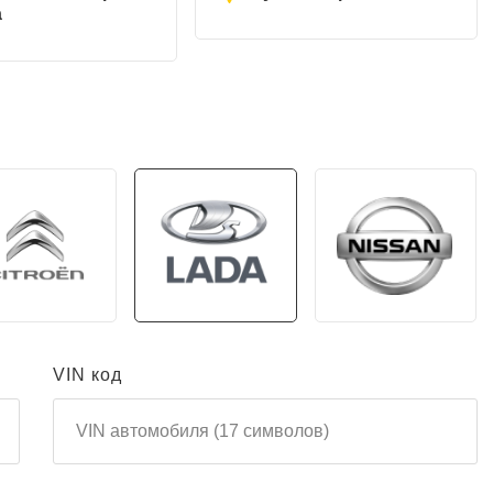
а
VIN код