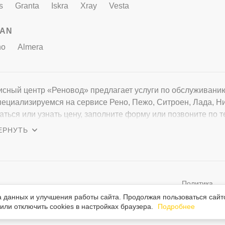
s
Granta
Iskra
Xray
Vesta
SAN
no
Almera
сный центр «Реновод» предлагает услуги по обслуживанию м
ециализируемся на сервисе Рено, Пежо, Ситроен, Лада, Ни
аться или узнать цену, заполните форму или позвоните по т
сы о нашем автокомплексе или условиях
Политика
стовая и графическая информация на сайте защищена законом об
персональн
ом праве. При использовании любых материалов сайта ссылка
а данных и улучшения работы сайта. Продолжая пользоваться сайт
льна.
ли отключить cookies в настройках браузера.
Подробнее
данных