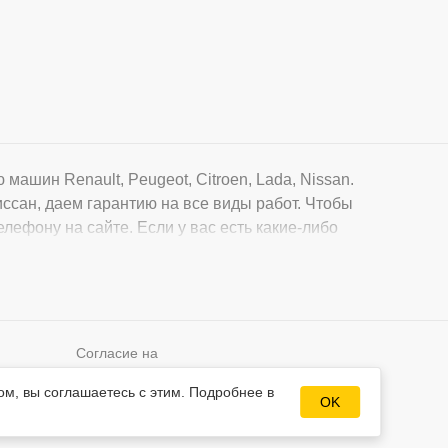
ашин Renault, Peugeot, Citroen, Lada, Nissan.
ссан, даем гарантию на все виды работ. Чтобы
елефону на сайте. Если у вас есть какие-либо
Согласие на
Разработка сайта
обработку
ых
ом, вы соглашаетесь с этим. Подробнее в
Mahogany
персональных
OK
данных