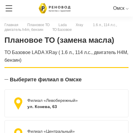
Омск
Главная
Плановое ТО
Lada
Xray
1.6 л., 114 л.с.,
двигатель h4m, бензин
ТО Базовое
ЗАПИСЬ НА СЕРВИС
Плановое ТО (замена масла)
СЕРВИСНАЯ КНИГА ОНЛАЙН
ТО Базовое LADA XRay ( 1.6 л., 114 л.с., двигатель H4M,
бензин)
RENAULT
PEUGEOT
CITROEN
LADA
NISSAN
Выберите филиал в Омске
Филиал «Левобережный»
ул. Конева, 63
Филиал «Центральный»