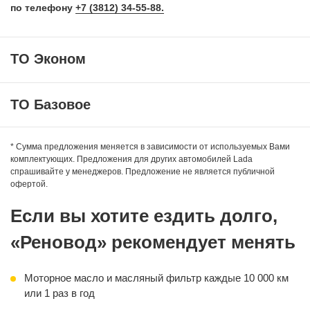
по телефону
+7 (3812) 34-55-88.
ТО Эконом
ТО Базовое
Оригинальное синтетическое моторное масло:
— ELF Evolution SL/CF
* Сумма предложения меняется в зависимости от используемых Вами
комплектующих. Предложения для других автомобилей Lada
— FUCHS TITAN Formula LCV
спрашивайте у менеджеров. Предложение не является публичной
— ROSNEFT Magnum Ultratec
Оригинальное синтетическое моторное масло:
офертой.
— ELF Evolution SL/CF
Фильтр масляный
— FUCHS TITAN Formula LCV
Если вы хотите ездить долго,
Работа по замене
— ROSNEFT Magnum Ultratec
«Реновод» рекомендует менять
Фильтр масляный
Фильтр воздушный
Моторное масло и масляный фильтр каждые 10 000 км
Свечи зажигания
или 1 раз в год