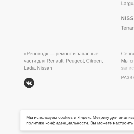
Largu
NIS
Terra
«Реновод» — ремонт и запасные
Серви
части для Renault, Peugeot, Citroen,
Мы сп
Lada, Nissan
запис
вопро
Вся тек
© «Реновод» 2008-2026
авторск
Мы используем cookies и Яндекс Метрику для анализ
обязате
политике конфиденциальности. Вы можете настроить и