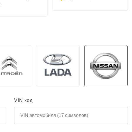
а
VIN код