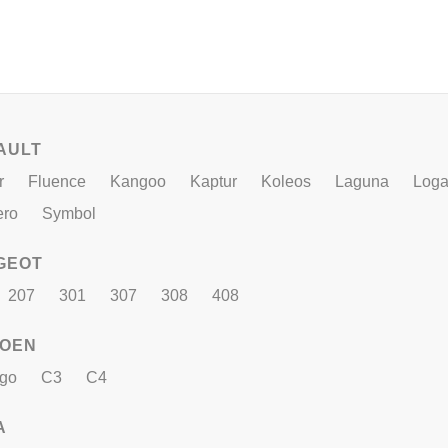
AULT
r
Fluence
Kangoo
Kaptur
Koleos
Laguna
Log
ero
Symbol
GEOT
207
301
307
308
408
ROEN
ngo
C3
C4
A