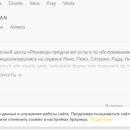
s
Granta
Iskra
Xray
Vesta
SAN
no
Almera
сный центр «Реновод» предлагает услуги по обслуживанию м
ециализируемся на сервисе Рено, Пежо, Ситроен, Лада, Ни
аться или узнать цену, заполните форму или позвоните по т
сы о нашем автокомплексе или условиях
Политика
стовая и графическая информация на сайте защищена законом об
персональн
ом праве. При использовании любых материалов сайта ссылка
а данных и улучшения работы сайта. Продолжая пользоваться сайт
льна.
ли отключить cookies в настройках браузера.
Подробнее
данных