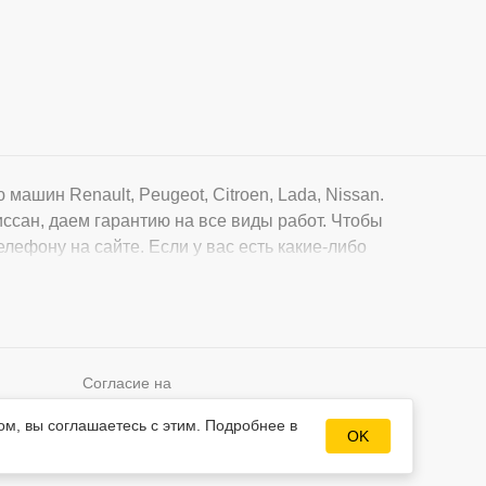
ашин Renault, Peugeot, Citroen, Lada, Nissan.
ссан, даем гарантию на все виды работ. Чтобы
елефону на сайте. Если у вас есть какие-либо
Согласие на
Разработка сайта
обработку
ых
ом, вы соглашаетесь с этим. Подробнее в
Mahogany
персональных
OK
данных