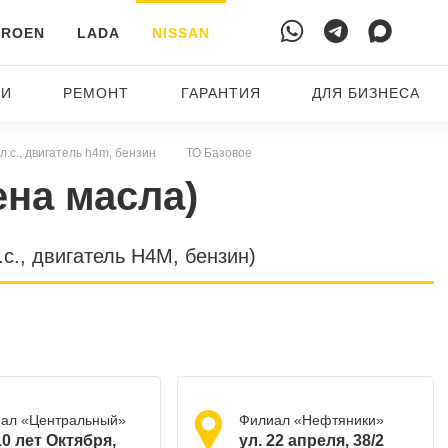
TROEN
LADA
NISSAN
ТИ
РЕМОНТ
ГАРАНТИЯ
ДЛЯ БИЗНЕСА
 л.с., двигатель h4m, бензин
ТО Базовое
ена масла)
.с., двигатель H4M, бензин)
ал «Центральный»
Филиал «Нефтяники»
10 лет Октября,
ул. 22 апреля, 38/2