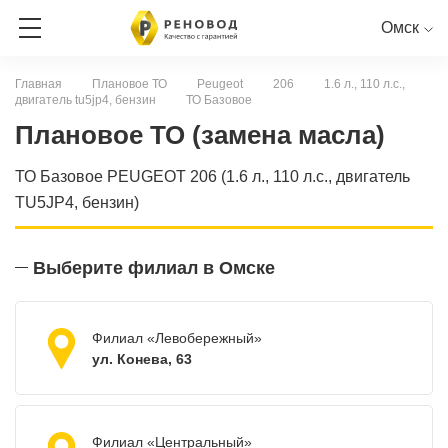
Омск
Главная
Плановое ТО
Peugeot
206
1.6 л., 110 л.с.,
двигатель tu5jp4, бензин
ТО Базовое
ЗАПИСЬ НА СЕРВИС
Плановое ТО (замена масла)
СЕРВИСНАЯ КНИГА ОНЛАЙН
ТО Базовое PEUGEOT 206 (1.6 л., 110 л.с., двигатель
TU5JP4, бензин)
RENAULT
PEUGEOT
CITROEN
LADA
NISSAN
Выберите филиал в Омске
Филиал «Левобережный»
ул. Конева, 63
Филиал «Центральный»