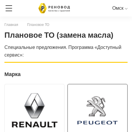
Омск
Главная
Плановое ТО
ЗАПИСЬ НА СЕРВИС
Плановое ТО (замена масла)
Специальные предложения. Программа «Доступный
СЕРВИСНАЯ КНИГА ОНЛАЙН
сервис»:
RENAULT
PEUGEOT
CITROEN
LADA
NISSAN
Марка