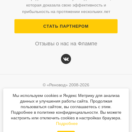
которая доказала свою эффективность и
прибыльность на протяжении нескольких лет
СТАТЬ ПАРТНЕРОМ
Отзывы о нас на Флампе
© «Реновод» 2008-2026
Политика персональных данных
Мы используем cookies и Яндекс Метрику для анализа
данных и улучшения работы сайта. Продолжая
Согласие на обработку персональных данных
© «Реновод» 2008-2026
пользоваться сайтом, вы соглашаетесь с этим.
Подробнее в политике конфиденциальности. Вы можете
Разработка сайта
Mahogany
Политика персональных данных
настроить или отключить cookies в настройках браузера.
Вся текстовая и графическая информация на сайте защищена законом об авторском
Подробнее
Разработка сайта
Mahogany
праве. При использовании любых материалов сайта ссылка обязательна.