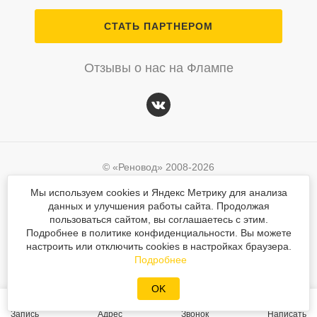
СТАТЬ ПАРТНЕРОМ
Отзывы о нас на Флампе
© «Реновод» 2008-2026
Политика персональных данных
Мы используем cookies и Яндекс Метрику для анализа
данных и улучшения работы сайта. Продолжая
Согласие на обработку персональных данных
© «Реновод» 2008-2026
пользоваться сайтом, вы соглашаетесь с этим.
Подробнее в политике конфиденциальности. Вы можете
Разработка сайта
Mahogany
Политика персональных данных
настроить или отключить cookies в настройках браузера.
Вся текстовая и графическая информация на сайте защищена законом об авторском
Подробнее
Разработка сайта
Mahogany
праве. При использовании любых материалов сайта ссылка обязательна.
OK
Запись
Адрес
Звонок
Написать