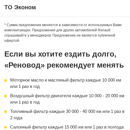
ТО Эконом
* Сумма предложения меняется в зависимости от используемых Вами
комплектующих. Предложения для других автомобилей Renault
спрашивайте у менеджеров. Предложение не является публичной
Оригинальное синтетическое моторное масло:
офертой.
— ELF Evolution SL/CF
— FUCHS TITAN Formula LCV
Если вы хотите ездить долго,
— ROSNEFT Magnum Ultratec
«Реновод» рекомендует менять
Фильтр масляный
Работа по замене
Моторное масло и масляный фильтр каждые 10 000 км
или 1 раз в год
Воздушный фильтр двигателя каждые 10 000 - 20 000 км
или 1 раз в год
Топливный фильтр каждые 30 000 - 40 000 км или 1 раз в
2 года
Салонный фильтр каждые 15 000 км или 1 раз в полгода