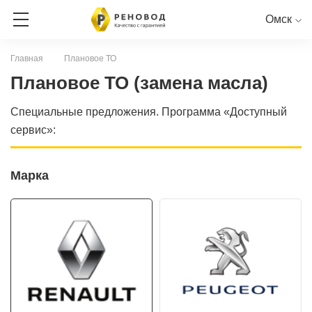
Омск
Главная
Плановое ТО
ЗАПИСЬ НА СЕРВИС
Плановое ТО (замена масла)
Специальные предложения. Программа «Доступный
СЕРВИСНАЯ КНИГА ОНЛАЙН
сервис»:
RENAULT
PEUGEOT
CITROEN
LADA
NISSAN
Марка