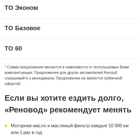
ТО Эконом
ТО Базовое
Оригинальное синтетическое моторное масло:
— ELF Evolution SL/CF
ТО 60
— FUCHS TITAN Formula LCV
— ROSNEFT Magnum Ultratec
Оригинальное синтетическое моторное масло:
— ELF Evolution SL/CF
* Сумма предложения меняется в зависимости от используемых Вами
Фильтр масляный
комплектующих. Предложения для других автомобилей Renault
— FUCHS TITAN Formula LCV
спрашивайте у менеджеров. Предложение не является публичной
Работа по замене
— ROSNEFT Magnum Ultratec
Оригинальное синтетическое моторное масло:
офертой.
— ELF Evolution SL/CF
Фильтр масляный
— FUCHS TITAN Formula LCV
Если вы хотите ездить долго,
Фильтр воздушный
— ROSNEFT Magnum Ultratec
«Реновод» рекомендует менять
Свечи зажигания
Фильтр масляный
Работа по замене
Фильтр воздушный
Моторное масло и масляный фильтр каждые 10 000 км
Свечи зажигания
или 1 раз в год