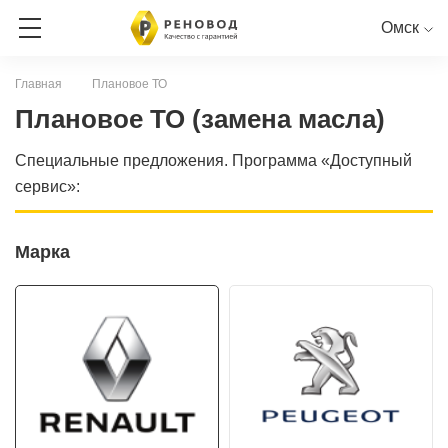
Омск
Главная
Плановое ТО
ЗАПИСЬ НА СЕРВИС
Плановое ТО (замена масла)
Специальные предложения. Программа «Доступный
СЕРВИСНАЯ КНИГА ОНЛАЙН
сервис»:
RENAULT
PEUGEOT
CITROEN
LADA
NISSAN
Марка