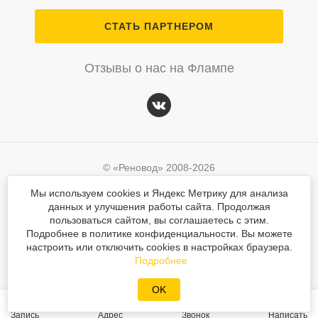
СТАТЬ ПАРТНЕРОМ
Отзывы о нас на Флампе
© «Реновод» 2008-2026
Политика персональных данных
Мы используем cookies и Яндекс Метрику для анализа
данных и улучшения работы сайта. Продолжая
Согласие на обработку персональных данных
© «Реновод» 2008-2026
пользоваться сайтом, вы соглашаетесь с этим.
Подробнее в политике конфиденциальности. Вы можете
Разработка сайта
Mahogany
Политика персональных данных
настроить или отключить cookies в настройках браузера.
Вся текстовая и графическая информация на сайте защищена законом об авторском
Подробнее
Разработка сайта
Mahogany
праве. При использовании любых материалов сайта ссылка обязательна.
OK
Запись
Адрес
Звонок
Написать