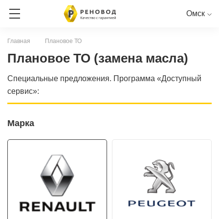
Омск
Главная
Плановое ТО
ЗАПИСЬ НА СЕРВИС
Плановое ТО (замена масла)
Специальные предложения. Программа «Доступный
СЕРВИСНАЯ КНИГА ОНЛАЙН
сервис»:
RENAULT
PEUGEOT
CITROEN
LADA
NISSAN
Марка