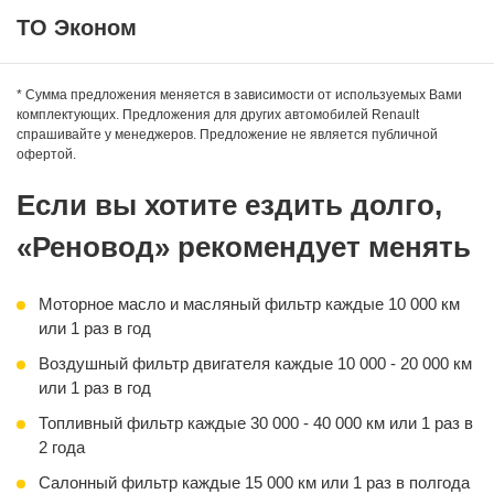
ТО Эконом
* Сумма предложения меняется в зависимости от используемых Вами
комплектующих. Предложения для других автомобилей Renault
спрашивайте у менеджеров. Предложение не является публичной
Оригинальное синтетическое моторное масло:
офертой.
— ELF Evolution SL/CF
— FUCHS TITAN Formula LCV
Если вы хотите ездить долго,
— ROSNEFT Magnum Ultratec
«Реновод» рекомендует менять
Фильтр масляный
Работа по замене
Моторное масло и масляный фильтр каждые 10 000 км
или 1 раз в год
Воздушный фильтр двигателя каждые 10 000 - 20 000 км
или 1 раз в год
Топливный фильтр каждые 30 000 - 40 000 км или 1 раз в
2 года
Салонный фильтр каждые 15 000 км или 1 раз в полгода